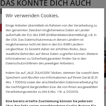
DAS KÖNNTE DICH AUCH
INTERESSIEREN!
Wir verwenden Cookies.
Einige Anbieter übermitteln im Rahmen von der Verarbeitung zu
Zurück zur Übersicht
den genannten Zwecken möglicherweise Daten an Länder
außerhalb der EU/ des EWR (Drittlanddatenübermittlung), z.B. in
die USA. Das Datenschutzniveau in diesen Ländern ist
möglicherweise nicht mit dem in den EU-/EWR-Ländern
vergleichbar. Es besteht daher ein erhöhtes Risiko, dass
staatliche Behörden auf diese Daten zugreifen können. Weitere
Informationen zu Sicherheitsgarantien finden Sie in den
Datenschutzrichtlinien des jeweiligen Anbieters.
Indem Sie auf „ALLE ZULASSEN" klicken, stimmen Sie sowohl dem
Speichern und Abrufen von Informationen auf Ihrem Gerät (§ 25
Abs. 1 TDDDG) sowie der anschließenden Datenverarbeitung für
Einladung zum Tennis
Historis
die nachfolgend dargestellten bzw. die von Ihnen ausgewählten
Verarbeitungszwecke zu (Art 6 Abs. 1 lit. a. DSGVO).
Spanferkel-Grillfest
Offinger
Eine bereits erteilte Zustimmung können Sie jederzeit
21. Juli 2026
21. Juli 2026
über den links unten eingeblendeten Cookie-Button für