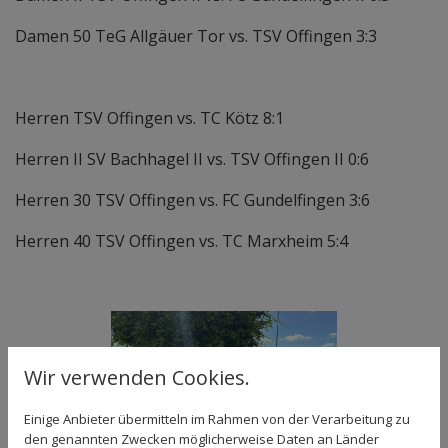
Damen 50 TeG Allgäuer Tor vs. TSV Offingen 3:3
Herren TSV Offingen vs. TC Kötz 8:1
Herren II SV Bachhagel II vs. TSV Offingen II 0:6
Herren 30 TSV Offingen vs. FC Gundelfingen 3:6
Herren 40 TSV Offingen vs. TC Marxheim 5:4
Wir verwenden Cookies.
Einige Anbieter übermitteln im Rahmen von der Verarbeitung zu
den genannten Zwecken möglicherweise Daten an Länder