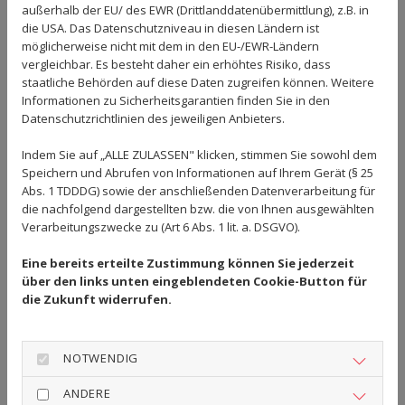
außerhalb der EU/ des EWR (Drittlanddatenübermittlung), z.B. in
die USA. Das Datenschutzniveau in diesen Ländern ist
möglicherweise nicht mit dem in den EU-/EWR-Ländern
Die Herren 1 bleiben weiter
vergleichbar. Es besteht daher ein erhöhtes Risiko, dass
ungeschlagen
staatliche Behörden auf diese Daten zugreifen können. Weitere
Informationen zu Sicherheitsgarantien finden Sie in den
Datenschutzrichtlinien des jeweiligen Anbieters.
Indem Sie auf „ALLE ZULASSEN" klicken, stimmen Sie sowohl dem
Speichern und Abrufen von Informationen auf Ihrem Gerät (§ 25
Abs. 1 TDDDG) sowie der anschließenden Datenverarbeitung für
die nachfolgend dargestellten bzw. die von Ihnen ausgewählten
Verarbeitungszwecke zu (Art 6 Abs. 1 lit. a. DSGVO).
Eine bereits erteilte Zustimmung können Sie jederzeit
über den links unten eingeblendeten Cookie-Button für
die Zukunft widerrufen.
NOTWENDIG
ANDERE