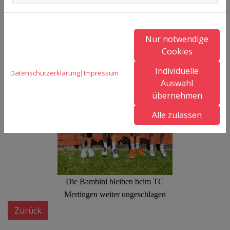
Dritter Sieg im dritten Spiel - die
Damen 2 feiern ihre Leistung
Nur notwendige
Cookies
Individuelle
Datenschutzerklärung
|
Impressum
Auswahl
übernehmen
Alle zulassen
Die Bambini bleiben beim TC
Mertingen weiter ungeschlagen
Zurück