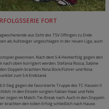
RFOLGSSERIE FORT
ltagwochenende aus Sicht des TSV Offingen zu Ende
ben als Aufsteiger ungeschlagen in der neuen Liga, auch
isonspiel gewonnen. Nach dem 5:4-Heimerfolg gegen den
m nach oben korrigiert werden. Stefania Rosca, Sabine
In den Doppeln brachten Nina Böck/Führer und Nina
punktet zum 5:4-Endstand.
6:3-Sieg gegen die favorisierte Truppe des TC Hausen II
tlich. In den Einzeln sorgten Fabian Haas und Felix
nner zogen im Match-Tie-Break nach. Auch in den Doppeln
r brachten den tollen Erfolg schließlich nach Hause.