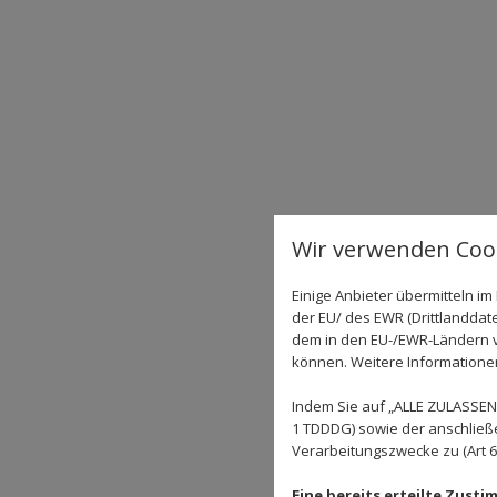
Wir verwenden Cook
Einige Anbieter übermitteln 
der EU/ des EWR (Drittlanddate
dem in den EU-/EWR-Ländern ve
können. Weitere Informationen 
Indem Sie auf „ALLE ZULASSEN"
1 TDDDG) sowie der anschließ
Verarbeitungszwecke zu (Art 6 A
Eine bereits erteilte Zust