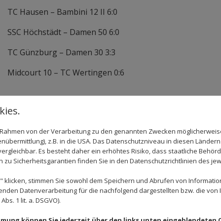
TC Hausen – Bambini 12 II 6:0
SSC Höchstädt – Damen 50 6:0
TC Günzburg – Damen 30 3:3
Midcourt 10 – TC Wertingen 0:6
ies.
im Rahmen von der Verarbeitung zu den genannten Zwecken möglicherwei
nübermittlung), z.B. in die USA. Das Datenschutzniveau in diesen Ländern 
rgleichbar. Es besteht daher ein erhöhtes Risiko, dass staatliche Behör
zu Sicherheitsgarantien finden Sie in den Datenschutzrichtlinien des jew
 klicken, stimmen Sie sowohl dem Speichern und Abrufen von Information
enden Datenverarbeitung für die nachfolgend dargestellten bzw. die von
bs. 1 lit. a. DSGVO).
immung können Sie jederzeit über den links unten eingeblendeten 