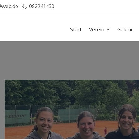
@web.de
082241430
Start
Verein
Galerie