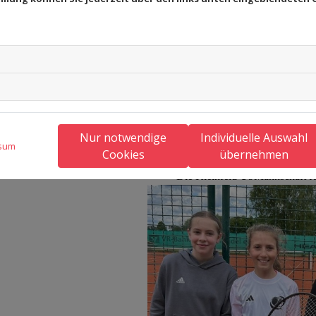
Nur notwendige
Individuelle Auswahl
sum
Cookies
übernehmen
Die Kleinfeld U9Mannschaft fei