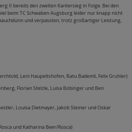
rg II bereits den zweiten Kantersieg in Folge. Bei den
Spiel beim TC Schwaben Augsburg leider nur knapp nicht
 hauchdünn und verpassten, trotz großartiger Leistung,
chtold, Leni Haupeltshofen, Batu Bademli, Felix Gruhler)
berg, Florian Stelzle, Luisa Bobinger und Ben
estler, Louisa Dietmayer, Jakob Steiner und Oskar
 Rosca und Katharina Beer/Rosca)