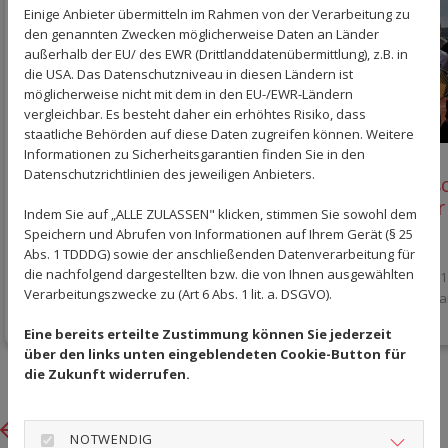
Einige Anbieter übermitteln im Rahmen von der Verarbeitung zu
den genannten Zwecken möglicherweise Daten an Länder
außerhalb der EU/ des EWR (Drittlanddatenübermittlung), z.B. in
die USA. Das Datenschutzniveau in diesen Ländern ist
möglicherweise nicht mit dem in den EU-/EWR-Ländern
vergleichbar. Es besteht daher ein erhöhtes Risiko, dass
staatliche Behörden auf diese Daten zugreifen können. Weitere
Informationen zu Sicherheitsgarantien finden Sie in den
Datenschutzrichtlinien des jeweiligen Anbieters.
Einladung zum Tennis
Historis
Spanferkel-Grillfest
Offinger
Indem Sie auf „ALLE ZULASSEN" klicken, stimmen Sie sowohl dem
Speichern und Abrufen von Informationen auf Ihrem Gerät (§ 25
21. Juli 2026
21. Juli 2026
Abs. 1 TDDDG) sowie der anschließenden Datenverarbeitung für
die nachfolgend dargestellten bzw. die von Ihnen ausgewählten
Die Damen 1 
Verarbeitungszwecke zu (Art 6 Abs. 1 lit. a. DSGVO).
auf. Auch Da
Eine bereits erteilte Zustimmung können Sie jederzeit
über den links unten eingeblendeten Cookie-Button für
die Zukunft widerrufen.
Previous
Next
NOTWENDIG