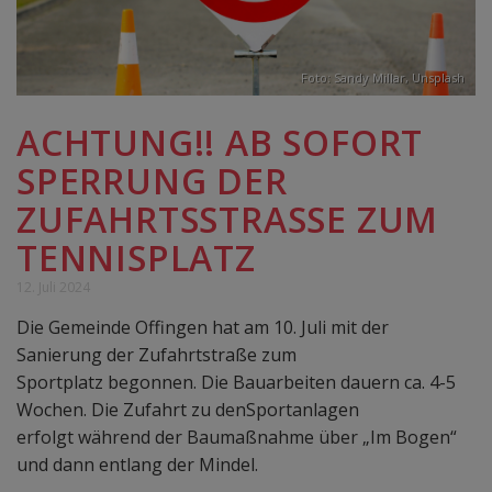
Foto:
Sandy Millar
,
Unsplash
ACHTUNG!! AB SOFORT
SPERRUNG DER
ZUFAHRTSSTRASSE ZUM T
ENNISPLATZ
12. Juli 2024
Die Gemeinde Offingen hat am 10. Juli mit der
Sanierung der Zufahrtstraße zum
Sportplatz begonnen. Die Bauarbeiten dauern ca. 4-5
Wochen. Die Zufahrt zu denSportanlagen
erfolgt während der Baumaßnahme über „Im Bogen“
und dann entlang der Mindel.