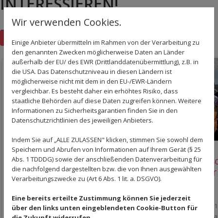
INTERESSIEREN!
Wir verwenden Cookies.
Zurück zur Übersicht
Einige Anbieter übermitteln im Rahmen von der Verarbeitung zu
den genannten Zwecken möglicherweise Daten an Länder
außerhalb der EU/ des EWR (Drittlanddatenübermittlung), z.B. in
die USA. Das Datenschutzniveau in diesen Ländern ist
möglicherweise nicht mit dem in den EU-/EWR-Ländern
vergleichbar. Es besteht daher ein erhöhtes Risiko, dass
staatliche Behörden auf diese Daten zugreifen können. Weitere
Informationen zu Sicherheitsgarantien finden Sie in den
Datenschutzrichtlinien des jeweiligen Anbieters.
Indem Sie auf „ALLE ZULASSEN" klicken, stimmen Sie sowohl dem
Speichern und Abrufen von Informationen auf Ihrem Gerät (§ 25
Einladung zum Tennis
Historis
Abs. 1 TDDDG) sowie der anschließenden Datenverarbeitung für
die nachfolgend dargestellten bzw. die von Ihnen ausgewählten
Spanferkel-Grillfest
Offinger
Verarbeitungszwecke zu (Art 6 Abs. 1 lit. a. DSGVO).
21. Juli 2026
21. Juli 2026
Eine bereits erteilte Zustimmung können Sie jederzeit
Die Damen 1 
über den links unten eingeblendeten Cookie-Button für
auf. Auch Da
die Zukunft widerrufen.