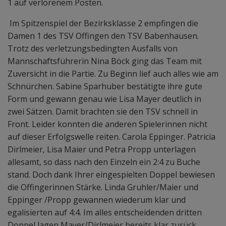
1 auf verlorenem Posten.
Im Spitzenspiel der Bezirksklasse 2 empfingen die
Damen 1 des TSV Offingen den TSV Babenhausen.
Trotz des verletzungsbedingten Ausfalls von
Mannschaftsführerin Nina Böck ging das Team mit
Zuversicht in die Partie. Zu Beginn lief auch alles wie am
Schnürchen. Sabine Sparhuber bestätigte ihre gute
Form und gewann genau wie Lisa Mayer deutlich in
zwei Sätzen. Damit brachten sie den TSV schnell in
Front. Leider konnten die anderen Spielerinnen nicht
auf dieser Erfolgswelle reiten. Carola Eppinger. Patricia
Dirlmeier, Lisa Maier und Petra Propp unterlagen
allesamt, so dass nach den Einzeln ein 2:4 zu Buche
stand. Doch dank Ihrer eingespielten Doppel bewiesen
die Offingerinnen Stärke. Linda Gruhler/Maier und
Eppinger /Propp gewannen wiederum klar und
egalisierten auf 4:4. Im alles entscheidenden dritten
Doppel lagen Mayer/Dirlmeier bereits klar zurück,