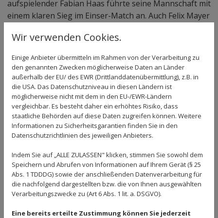
aufspielender Fabian Haas führte seine Mannschaft mit
einem klaren Sieg im Einser-Match an. Auch Felix Mayer
siegte ungefährdet. Starke Nerven bewiesen Luca
Wir verwenden Cookies.
Sparhuber, Paul Lederle und Lukas Grimm, die ihre
Matches alle im Match-Tie-Break gewinnen konnten.
Einige Anbieter übermitteln im Rahmen von der Verarbeitung zu
Weiter spannend lief es auch in den Doppeln. Die TSV-
den genannten Zwecken möglicherweise Daten an Länder
Cracks gewannen zwei Partien im Match-Tie-Break, so
außerhalb der EU/ des EWR (Drittlanddatenübermittlung), z.B. in
die USA. Das Datenschutzniveau in diesen Ländern ist
dass am Ende Haas/Grimm und Oliver Motzer/Luca
möglicherweise nicht mit dem in den EU-/EWR-Ländern
Sparhuber auf 7:2 stellen konnten.
vergleichbar. Es besteht daher ein erhöhtes Risiko, dass
staatliche Behörden auf diese Daten zugreifen können. Weitere
Zurück
Informationen zu Sicherheitsgarantien finden Sie in den
Datenschutzrichtlinien des jeweiligen Anbieters.
Indem Sie auf „ALLE ZULASSEN" klicken, stimmen Sie sowohl dem
Speichern und Abrufen von Informationen auf Ihrem Gerät (§ 25
Abs. 1 TDDDG) sowie der anschließenden Datenverarbeitung für
die nachfolgend dargestellten bzw. die von Ihnen ausgewählten
Verarbeitungszwecke zu (Art 6 Abs. 1 lit. a. DSGVO).
Eine bereits erteilte Zustimmung können Sie jederzeit