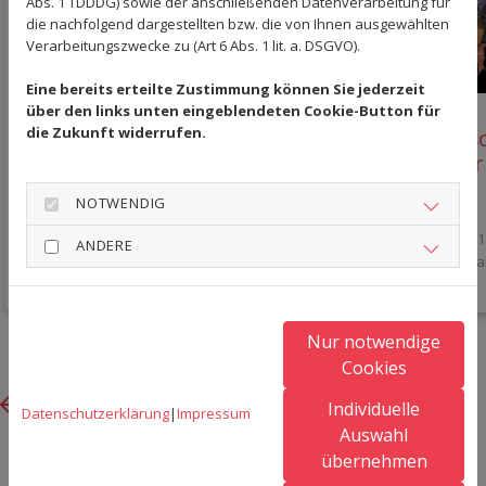
Abs. 1 TDDDG) sowie der anschließenden Datenverarbeitung für
die nachfolgend dargestellten bzw. die von Ihnen ausgewählten
Verarbeitungszwecke zu (Art 6 Abs. 1 lit. a. DSGVO).
Eine bereits erteilte Zustimmung können Sie jederzeit
über den links unten eingeblendeten Cookie-Button für
die Zukunft widerrufen.
Einladung zum Tennis
Historis
Spanferkel-Grillfest
Offinger
NOTWENDIG
21. Juli 2026
21. Juli 2026
Die Damen 1 
ANDERE
auf. Auch Da
Nur notwendige
Cookies
Previous
Next
Individuelle
Datenschutzerklärung
|
Impressum
Auswahl
übernehmen