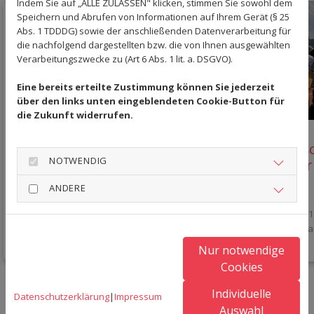
Indem Sie auf „ALLE ZULASSEN" klicken, stimmen Sie sowohl dem
Speichern und Abrufen von Informationen auf Ihrem Gerät (§ 25
Abs. 1 TDDDG) sowie der anschließenden Datenverarbeitung für
die nachfolgend dargestellten bzw. die von Ihnen ausgewählten
Verarbeitungszwecke zu (Art 6 Abs. 1 lit. a. DSGVO).
Eine bereits erteilte Zustimmung können Sie jederzeit
über den links unten eingeblendeten Cookie-Button für
die Zukunft widerrufen.
Einladung zum Tennis
Historis
NOTWENDIG
Spanferkel-Grillfest
Offinger
ANDERE
21. Juli 2026
21. Juli 2026
Die Damen 1 
auf. Auch Da
Nur notwendige
Cookies
Individuelle
Datenschutzerklärung
|
Impressum
Auswahl