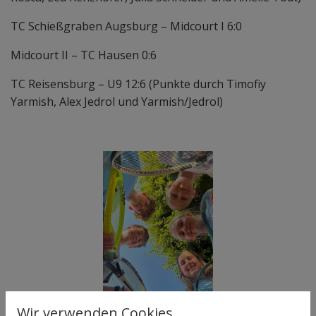
TC Schießgraben Augsburg – Midcourt I 6:0
Midcourt II – TC Hausen 0:6
TC Reisensburg – U9 12:6 (Punkte durch Timofiy
Yarmish, Alex Jedrol und Yarmish/Jedrol)
große Freude bei der
Wir verwenden Cookies.