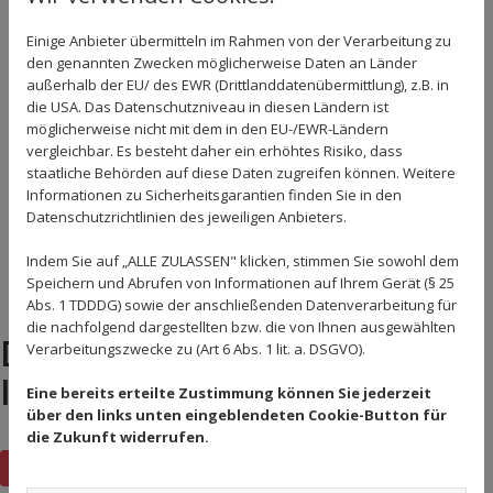
Mixed 15-Truppe des
Einige Anbieter übermitteln im Rahmen von der Verarbeitung zu
TSV Offingen nach der
den genannten Zwecken möglicherweise Daten an Länder
gewonnen Meisterschaft
außerhalb der EU/ des EWR (Drittlanddatenübermittlung), z.B. in
Zurück
die USA. Das Datenschutzniveau in diesen Ländern ist
möglicherweise nicht mit dem in den EU-/EWR-Ländern
vergleichbar. Es besteht daher ein erhöhtes Risiko, dass
staatliche Behörden auf diese Daten zugreifen können. Weitere
Informationen zu Sicherheitsgarantien finden Sie in den
Datenschutzrichtlinien des jeweiligen Anbieters.
Indem Sie auf „ALLE ZULASSEN" klicken, stimmen Sie sowohl dem
Speichern und Abrufen von Informationen auf Ihrem Gerät (§ 25
Abs. 1 TDDDG) sowie der anschließenden Datenverarbeitung für
die nachfolgend dargestellten bzw. die von Ihnen ausgewählten
DAS KÖNNTE DICH AUCH
Verarbeitungszwecke zu (Art 6 Abs. 1 lit. a. DSGVO).
INTERESSIEREN!
Eine bereits erteilte Zustimmung können Sie jederzeit
über den links unten eingeblendeten Cookie-Button für
die Zukunft widerrufen.
Zurück zur Übersicht