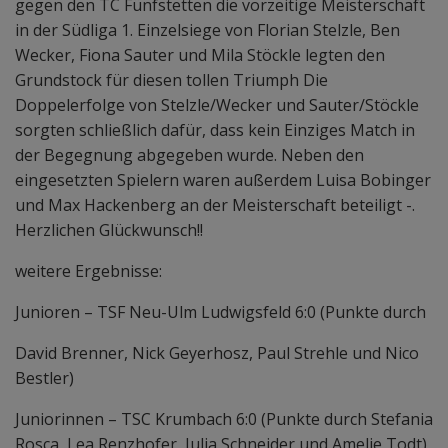
gegen den TC Fünfstetten die vorzeitige Meisterschaft
in der Südliga 1. Einzelsiege von Florian Stelzle, Ben
Wecker, Fiona Sauter und Mila Stöckle legten den
Grundstock für diesen tollen Triumph Die
Doppelerfolge von Stelzle/Wecker und Sauter/Stöckle
sorgten schließlich dafür, dass kein Einziges Match in
der Begegnung abgegeben wurde. Neben den
eingesetzten Spielern waren außerdem Luisa Bobinger
und Max Hackenberg an der Meisterschaft beteiligt -.
Herzlichen Glückwunsch!!
weitere Ergebnisse:
Junioren – TSF Neu-Ulm Ludwigsfeld 6:0 (Punkte durch
David Brenner, Nick Geyerhosz, Paul Strehle und Nico
Bestler)
Juniorinnen – TSC Krumbach 6:0 (Punkte durch Stefania
Rosca, Lea Renzhofer, Julia Schneider und Amelie Todt)