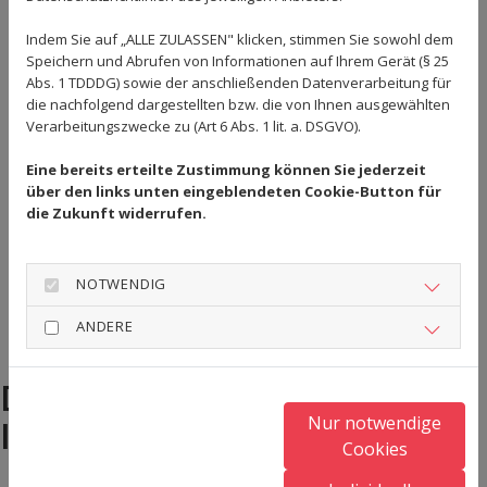
ungeschlagen sind. Im letzten Saisonspiel kommt es
Indem Sie auf „ALLE ZULASSEN" klicken, stimmen Sie sowohl dem
nun bei TSV Zusmarshausen zu einem echten Finale
Speichern und Abrufen von Informationen auf Ihrem Gerät (§ 25
um die Meisterschaft, da heißt es: Daumen drücken für
Abs. 1 TDDDG) sowie der anschließenden Datenverarbeitung für
die TSV-Cracks.
die nachfolgend dargestellten bzw. die von Ihnen ausgewählten
Verarbeitungszwecke zu (Art 6 Abs. 1 lit. a. DSGVO).
Zurück
Eine bereits erteilte Zustimmung können Sie jederzeit
über den links unten eingeblendeten Cookie-Button für
die Zukunft widerrufen.
NOTWENDIG
ANDERE
DAS KÖNNTE DICH AUCH
Nur notwendige
INTERESSIEREN!
Cookies