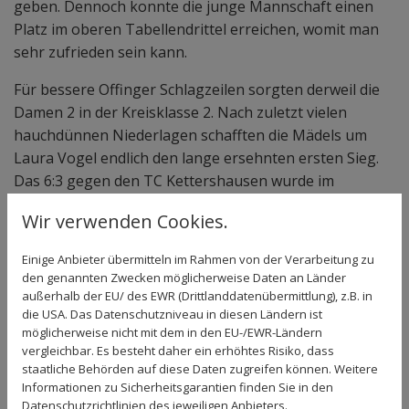
geben. Dennoch konnte die junge Mannschaft einen
Platz im oberen Tabellendrittel erreichen, womit man
sehr zufrieden sein kann.
Für bessere Offinger Schlagzeilen sorgten derweil die
Damen 2 in der Kreisklasse 2. Nach zuletzt vielen
hauchdünnen Niederlagen schafften die Mädels um
Laura Vogel endlich den lange ersehnten ersten Sieg.
Das 6:3 gegen den TC Kettershausen wurde im
Anschluss ausgiebig gefeiert. Carolin von Grothe, Julia
Wir verwenden Cookies.
Dirlmeier und Juniorin Johanna Grimm hielten mit ihren
Einzelerfolgen ihr TSV-Team im Spiel. Gleich drei Siege
Einige Anbieter übermitteln im Rahmen von der Verarbeitung zu
in den Doppeln durch von Grothe/Laura Vogel, Mirjam
den genannten Zwecken möglicherweise Daten an Länder
Schinzel/Leonie König und Dirlmeier/Grimm sorgten
außerhalb der EU/ des EWR (Drittlanddatenübermittlung), z.B. in
die USA. Das Datenschutzniveau in diesen Ländern ist
für den umjubelten 6:3-Gesamterfolg.
möglicherweise nicht mit dem in den EU-/EWR-Ländern
vergleichbar. Es besteht daher ein erhöhtes Risiko, dass
Die Bambini des TSV reiten weiter auf einer
staatliche Behörden auf diese Daten zugreifen können. Weitere
Erfolgswelle. Der 5:1-Erfolg beim TC Rothtal bedeutete,
Informationen zu Sicherheitsgarantien finden Sie in den
dass die Offinger Nachwuchscracks weiter
Datenschutzrichtlinien des jeweiligen Anbieters.