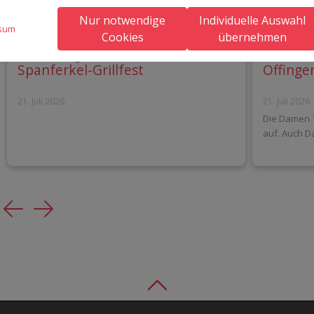
Nur notwendige
Individuelle Auswahl
sum
Cookies
übernehmen
Einladung zum Tennis
Historis
Spanferkel-Grillfest
Offinge
21. Juli 2026
21. Juli 2026
Die Damen 1
auf. Auch D
Previous
Next