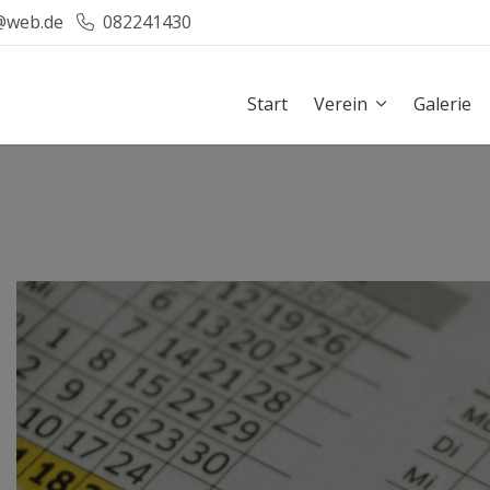
@web.de
082241430
Start
Verein
Galerie