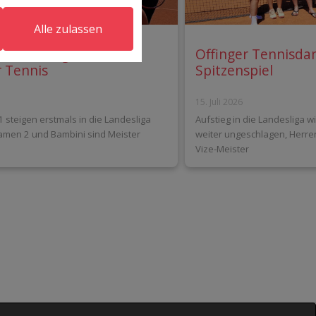
Alle zulassen
cher Erfolg für das
Offinger Tennisda
r Tennis
Spitzenspiel
15. Juli 2026
 steigen erstmals in die Landesliga
Aufstieg in die Landesliga w
amen 2 und Bambini sind Meister
weiter ungeschlagen, Herren
Vize-Meister