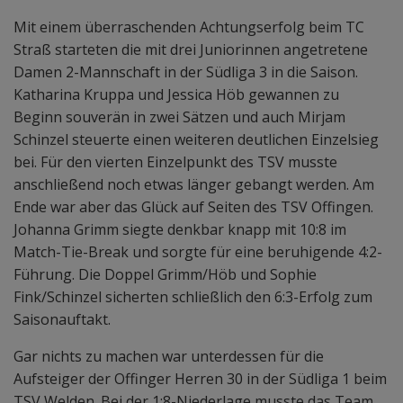
Mit einem überraschenden Achtungserfolg beim TC
Straß starteten die mit drei Juniorinnen angetretene
Damen 2-Mannschaft in der Südliga 3 in die Saison.
Katharina Kruppa und Jessica Höb gewannen zu
Beginn souverän in zwei Sätzen und auch Mirjam
Schinzel steuerte einen weiteren deutlichen Einzelsieg
bei. Für den vierten Einzelpunkt des TSV musste
anschließend noch etwas länger gebangt werden. Am
Ende war aber das Glück auf Seiten des TSV Offingen.
Johanna Grimm siegte denkbar knapp mit 10:8 im
Match-Tie-Break und sorgte für eine beruhigende 4:2-
Führung. Die Doppel Grimm/Höb und Sophie
Fink/Schinzel sicherten schließlich den 6:3-Erfolg zum
Saisonauftakt.
Gar nichts zu machen war unterdessen für die
Aufsteiger der Offinger Herren 30 in der Südliga 1 beim
TSV Welden. Bei der 1:8-Niederlage musste das Team