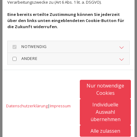
Verarbeitungszwecke zu (Art 6 Abs. 1 lit. a. DSGVO).
Knaben – TC Pfaffenhofen 6:0 (Punkte durch Nico
Bestler, Max Hackenberg, Nick Geyerhosz und Simon
Eine bereits erteilte Zustimmung können Sie jederzeit
über den links unten eingeblendeten Cookie-Button für
Gutmann)
die Zukunft widerrufen.
TC Günzburg – Bambini U12 5:1 (Punkte durch Ben
Wecker)
NOTWENDIG
U10 – FC Gundelfingen 4:2 (Punkte durch Oskar Mayer,
ANDERE
Niklas Schmidt, Fiona Sauter/Mayer und Emily
Weh/Louisa Dietmayer)
SC Vöhringen – U9 5:13 (Team TSV mit Niklas Schmidt,
Nur notwendige
Melina Bobinger, Nusaybah Khan, Maximilian Beer,
Cookies
Max Sauter, Sina Stöckle)
Individuelle
Datenschutzerklärung
|
Impressum
Auswahl
Zurück
übernehmen
Alle zulassen