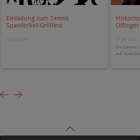
Einladung zum Tennis
Historis
Spanferkel-Grillfest
Offinger
21. Juli 2026
21. Juli 2026
Die Damen 1 
auf. Auch Da
Previous
Next