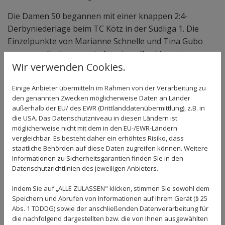
Die Damen 50 begannen mit einer knappen 2:4-
Derbyniederlage beim TC Kötz in der Südliga 1. Die
Einzelpunkte von Marianne Schnelle und Tina Gubo
waren am Ende zu wenig für einen Punktgewinn.
Wir verwenden Cookies.
Bei der Jugend freute sich der Verein über viele tolle
Erfolge. Die Juniorinnen besiegten im
Einige Anbieter übermitteln im Rahmen von der Verarbeitung zu
den genannten Zwecken möglicherweise Daten an Länder
Nachbarschaftsduell den FC Gundelfingen mit 6:0, die
außerhalb der EU/ des EWR (Drittlanddatenübermittlung), z.B. in
Knaben schickten den TC Pfaffenhofen ebenso mit 6:0
die USA. Das Datenschutzniveau in diesen Ländern ist
nach Hause. Auch die U9 (13:5 gegen den SC Vöhringen)
möglicherweise nicht mit dem in den EU-/EWR-Ländern
und die U10 (4:2 gegen den FC Gundelfingen) freuten
vergleichbar. Es besteht daher ein erhöhtes Risiko, dass
staatliche Behörden auf diese Daten zugreifen können. Weitere
sich über klasse Resultate.
Informationen zu Sicherheitsgarantien finden Sie in den
Datenschutzrichtlinien des jeweiligen Anbieters.
Die Jugendergebnisse:
Indem Sie auf „ALLE ZULASSEN" klicken, stimmen Sie sowohl dem
FC Gundelfingen – Juniorinnen 0:6 (Punkte durch
Speichern und Abrufen von Informationen auf Ihrem Gerät (§ 25
Johanna Grimm, Jessica Höb, Anna Kranz und Amelie
Abs. 1 TDDDG) sowie der anschließenden Datenverarbeitung für
Todt)
die nachfolgend dargestellten bzw. die von Ihnen ausgewählten