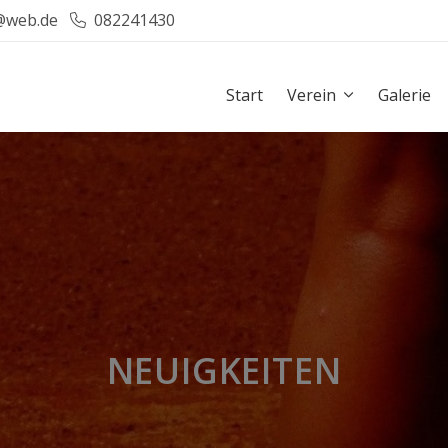
@web.de
082241430
Start
Verein
Galerie
NEUIGKEITEN