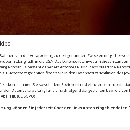
ies.
im Rahmen von der Verarbeitung zu den genannten Zwecken möglicherwei
nübermittlung), z.B. in die USA. Das Datenschutzniveau in diesen Ländern 
rgleichbar. Es besteht daher ein erhöhtes Risiko, dass staatliche Behör
zu Sicherheitsgarantien finden Sie in den Datenschutzrichtlinien des jew
 klicken, stimmen Sie sowohl dem Speichern und Abrufen von Information
enden Datenverarbeitung für die nachfolgend dargestellten bzw. die von
bs. 1 lit. a. DSGVO).
immung können Sie jederzeit über den links unten eingeblendeten 
GOOGLE MAPS INAKTIV